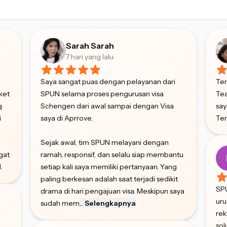
Sarah Sarah
7 hari yang lalu
,
Saya sangat puas dengan pelayanan dari
Ter
ket
SPUN selama proses pengurusan visa
Te
g
Schengen dari awal sampai dengan Visa
say
i
saya di Aprrove.
Ter
Sejak awal, tim SPUN melayani dengan
gat
ramah, responsif, dan selalu siap membantu
.
setiap kali saya memiliki pertanyaan. Yang
paling berkesan adalah saat terjadi sedikit
SP
drama di hari pengajuan visa. Meskipun saya
uru
sudah mem
...
Selengkapnya
rek
sol