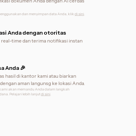
erifikasi dokumen Anda dengan AI cerdas
enggunakan dan menyimpan data Anda, klik
di sini
.
si Anda dengan otoritas
real-time dan terima notifikasi instan
sa Anda 🎉
s hasil di kantor kami atau biarkan
dengan aman langunsg ke lokasi Anda.
n, kami akan memandu Anda dalam langkah
na. Pelajari lebih lanjut
di sini
.