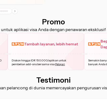
Promo
 untuk aplikasi visa Anda dengan penawaran eksklusif 
Be
Tambah layanan, lebih hemat
Dap
ban
00
Diskon hingga IDR 150.000/aplikan untuk
Semakin banya
pembelian add-ons bersama visa
Pelajari
banyak Anda 
Testimoni
buan pelancong di dunia memercayakan pengurusan vi