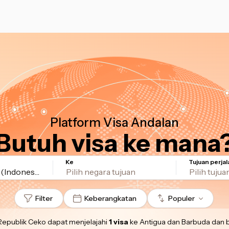
Platform Visa Andalan
Butuh visa ke mana
Ke
Tujuan perja
(Indonesia)
Filter
Keberangkatan
Populer
 Republik Ceko
dapat menjelajahi
1 visa
ke Antigua dan Barbuda
dan 