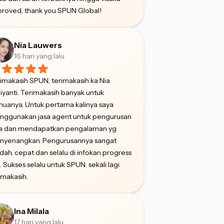
roved, thank you SPUN Global!
Nia Lauwers
16 hari yang lalu
imakasih SPUN, terimakasih ka Nia
iyanti. Terimakasih banyak untuk
uanya. Untuk pertama kalinya saya
nggunakan jasa agent untuk pengurusan
sa dan mendapatkan pengalaman yg
nyenangkan. Pengurusannya sangat
ah, cepat dan selalu di infokan progress
. Sukses selalu untuk SPUN. sekali lagi
imakasih.
Ina Milala
17 hari yang lalu