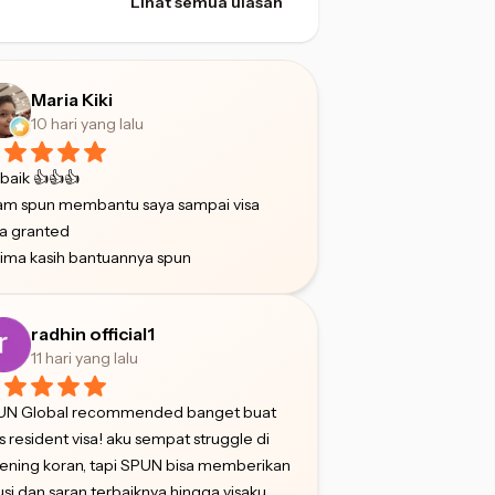
Lihat semua ulasan
Maria Kiki
10 hari yang lalu
baik 👍👍👍
am spun membantu saya sampai visa
a granted
ima kasih bantuannya spun
radhin official1
11 hari yang lalu
UN Global recommended banget buat
s resident visa! aku sempat struggle di
ening koran, tapi SPUN bisa memberikan
usi dan saran terbaiknya hingga visaku