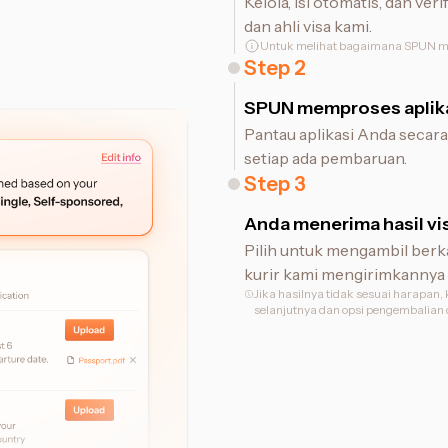
Kelola, isi otomatis, dan v
dan ahli visa kami.
Untuk melihat bagaimana SPUN m
Step
2
SPUN memproses aplika
Pantau aplikasi Anda secara 
setiap ada pembaruan.
Step
3
Anda menerima hasil vi
Pilih untuk mengambil berka
kurir kami mengirimkannya 
Jika hasilnya tidak sesuai harapa
selanjutnya dan opsi pengembalian da