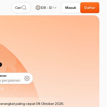
Cari
IDR
-
ID
Masuk
Daftar
?
lanan
berangkat paling cepat 08 Oktober 2026
.