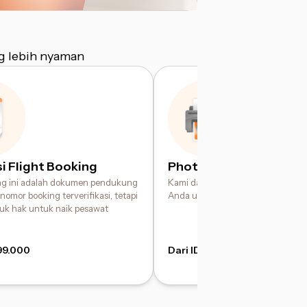
g lebih nyaman
i Flight Booking
Photo Printing Service
ing ini adalah dokumen pendukung
Kami dapat membantu mencetak fo
nomor booking terverifikasi, tetapi
Anda untuk kebutuhan pengajuan
suk hak untuk naik pesawat
99.000
Dari IDR 49.000