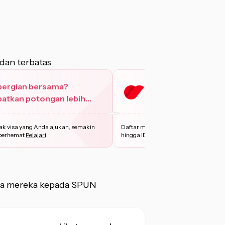
dan terbatas
pergian bersama?
Daftar dengan Priv
atkan potongan lebih
hingga IDR 50.000
yak.
k visa yang Anda ajukan, semakin
Daftar menggunakan Privy dan nikmat
berhemat
Pelajari
hingga IDR 50.000 untu
...
Pelajari
sa mereka kepada SPUN