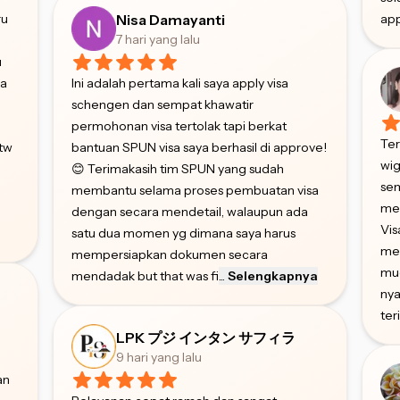
ru
Nisa Damayanti
app
7 hari yang lalu
u
ya
Ini adalah pertama kali saya apply visa
schengen dan sempat khawatir
permohonan visa tertolak tapi berkat
Ter
btw
bantuan SPUN visa saya berhasil di approve!
wig
😊 Terimakasih tim SPUN yang sudah
sem
membantu selama proses pembuatan visa
me
dengan secara mendetail, walaupun ada
Vi
satu dua momen yg dimana saya harus
me
mempersiapkan dokumen secara
mud
mendadak but that was fi
...
Selengkapnya
nya
ter
LPK プジ インタン サフィラ
9 hari yang lalu
an