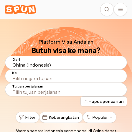
Platform Visa Andalan
Butuh visa ke mana?
Dari
China (Indonesia)
Ke
Tujuan perjalanan
Hapus pencarian
Filter
Keberangkatan
Populer
Warga negara Indonesia yang tinggal di China
dapat