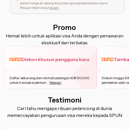
dalam langkah selanjutnya dan opsi pengembalian dana.
Pelajari lebih lanjut
di sini
.
Promo
Hemat lebih untuk aplikasi visa Anda dengan penawaran
eksklusif dan terbatas
Diskon khusus pengguna baru
Tambah
Daftar sekarang dan nikmati potongan IDR 50.000
Diskon hingga ID
untuk transaksi pertam
...
Pelajari
pembelian add-o
Testimoni
Cari tahu mengapa ribuan pelancong di dunia
memercayakan pengurusan visa mereka kepada SPUN