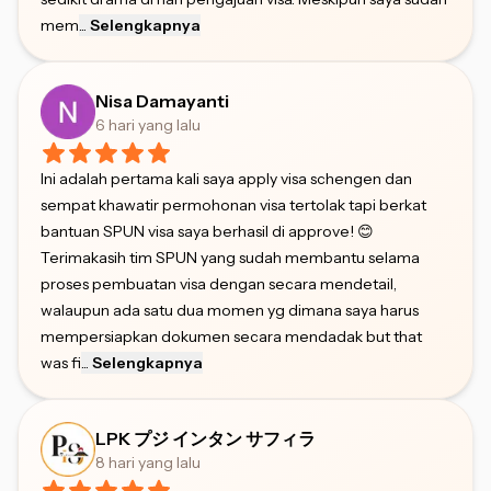
mem
...
Selengkapnya
Nisa Damayanti
6 hari yang lalu
Ini adalah pertama kali saya apply visa schengen dan
sempat khawatir permohonan visa tertolak tapi berkat
bantuan SPUN visa saya berhasil di approve! 😊
Terimakasih tim SPUN yang sudah membantu selama
proses pembuatan visa dengan secara mendetail,
walaupun ada satu dua momen yg dimana saya harus
mempersiapkan dokumen secara mendadak but that
was fi
...
Selengkapnya
LPK プジ インタン サフィラ
8 hari yang lalu