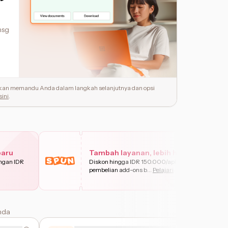
nsg
 akan memandu Anda dalam langkah selanjutnya dan opsi
sini
.
baru
Tambah layanan, lebih hemat
ongan IDR
Diskon hingga IDR 150.000/aplikan untuk
pembelian add-ons b
...
Pelajari
nda