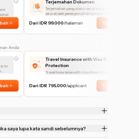
Terjemahan Dokumen
Terjemahan yang diakui secara hukum dan
ami
akurat oleh penerjemah tersumpah kami
sonal.
bah
Dari IDR 99.000
/halaman
Tambah
anan Anda
Travel Insurance with Visa Rejection
Protection
i ini
n
Travel Insurance with Visa Rejection Protection
bah
Dari IDR 795.000
/applicant
Tambah
ka saya lupa kata sandi sebelumnya?