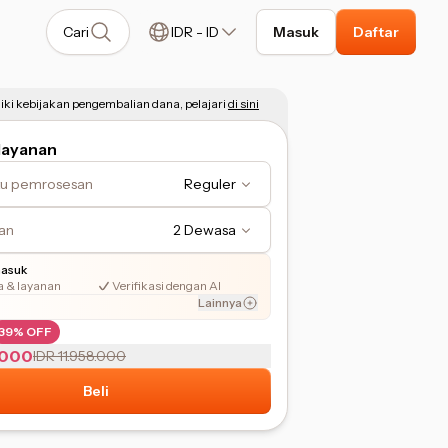
Cari
IDR
-
ID
Masuk
Daftar
ki kebijakan pengembalian dana, pelajari
di sini
 layanan
u pemrosesan
Reguler
kan
2 Dewasa
masuk
a & layanan
Verifikasi dengan AI
Lainnya
39% OFF
.000
IDR 11.958.000
Beli