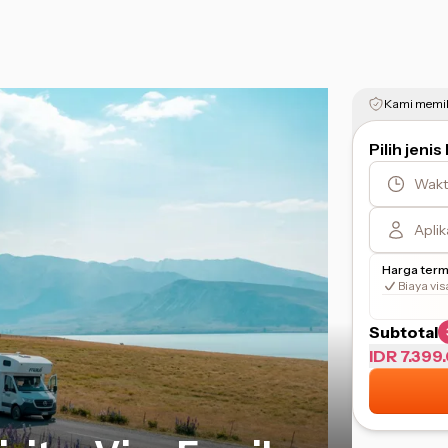
Kami memili
Pilih jenis
Wakt
Apli
Harga ter
Biaya vis
Subtotal
IDR 7.399