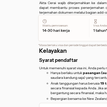
Akta Cerai wajib diterjemahkan ke dala
dapat membantu proses penerjemahan 
terjemahan dokumen melalui bagian add-o
Waktu pemrosesan
:
Visa Anda
14-30 hari kerja
1 tahun
*
Masa berlaku visa dan periode tinggal dapat berbed
Kelayakan
Syarat pendaftar
Untuk memenuhi syarat visa ini, Anda perlu
Hanya berlaku untuk
pasangan (sua
saudara kandung saja) yang tercan
Anak tanggungan harus berusia
19 
secara finansial kepada Anda. Jika 
bergantung secara finansial, maka
Bepergian bersama ke New Zealan