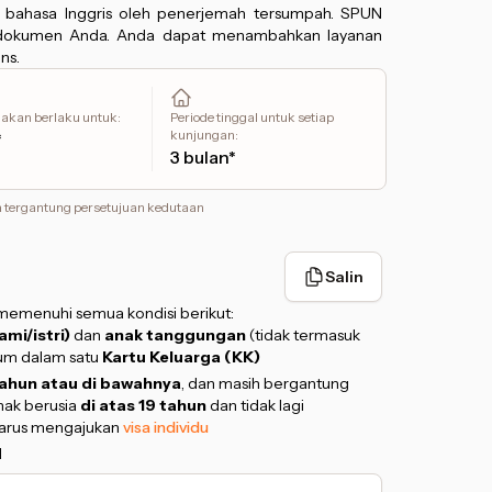
m bahasa Inggris oleh penerjemah tersumpah. SPUN
dokumen Anda. Anda dapat menambahkan layanan
ns.
 akan berlaku untuk
:
Periode tinggal untuk setiap
kunjungan
:
*
3 bulan*
a tergantung persetujuan kedutaan
Salin
 memenuhi semua kondisi berikut:
mi/istri)
dan
anak tanggungan
(tidak termasuk
tum dalam satu
Kartu Keluarga (KK)
tahun atau di bawahnya
, dan masih bergantung
anak berusia
di atas 19 tahun
dan tidak lagi
 harus mengajukan
visa individu
d