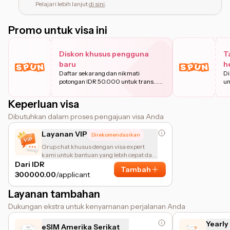
Pelajari lebih lanjut
di sini
.
Promo untuk visa ini
Diskon khusus pengguna
T
baru
h
Daftar sekarang dan nikmati
Di
potongan IDR 50.000 untuk trans
...
un
Pelajari
Keperluan visa
Dibutuhkan dalam proses pengajuan visa Anda
Layanan VIP
Direkomendasikan
Grup chat khusus dengan visa expert
kami untuk bantuan yang lebih cepat dan
personal.
Dari IDR
Tambah
300000.00
/applicant
Layanan tambahan
Dukungan ekstra untuk kenyamanan perjalanan Anda
Yearly
eSIM Amerika Serikat