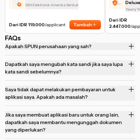
Delux
SIM Elektronik Amerika Serikat
Yearly T
Dari IDR
Dari IDR 119.000
/applicant
Tambah
2.447.000
/app
FAQs
Apakah SPUN perusahaan yang sah?
Dapatkah saya mengubah kata sandi jika saya lupa
kata sandi sebelumnya?
Saya tidak dapat melakukan pembayaran untuk
aplikasi saya. Apakah ada masalah?
Jika saya membuat aplikasi baru untuk orang lain,
dapatkah saya membantu mengunggah dokumen
yang diperlukan?