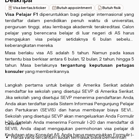
Deskripsi
Visa kertas/sticker
Butuh appointment
Butuh fisik
Visa Pelajar F1
diperuntukkan bagi pelajar internasional yang
terdaftar dalam pendidikan penuh waktu di universitas,
perguruan tinggi, atau lembaga akademik terakreditasi. Calon
pelajar yang berencana belajar di luar negeri di AS harus
mengajukan visa pelajar setidaknya 6 bulan sebelum
keberangkatan mereka.
Masa berlaku visa AS adalah 5 tahun. Namun pada kasus
tertentu bisa berkisar antara 6 bulan, 12 bulan, 2 tahun, hingga 5
tahun. Masa berlakunya
tergantung keputusan petugas
konsuler
yang memberikannya.
Langkah pertama untuk belajar di Amerika Serikat adalah
mendaftar ke sekolah yang disetujui SEVP di Amerika Serikat.
Jika sekolah yang disetujui SEVP menerima pendaftaran Anda,
Anda akan terdaftar pada Sistem Informasi Pengunjung Pelajar
dan Pertukaran (SEVIS) dan harus membayar biaya SEVIS.
Sekolah yang disetujui SEVP akan mengeluarkan Anda Formulir
I-20. Setelah Anda menerima Formulir I-20 dan mendaftar di
Catatan:
SEVIS, Anda dapat mengajukan permohonan visa pelajar di
Kedutaan atau Konsulat AS. Anda harus menunjukkan Formulir I-
Harga yang tercantum sudah termasuk biaya pemerintah