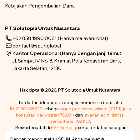
Kebijakan Pengembalian Dana
PT Solutopia Untuk Nusantara
+62 858 1990 0081
(Hanya melayani chat)
contact@spun.global
Kantor Operasional (Hanya dengan janji temu)
Jl. Sampit IV No. 8, Kramat Pela, Kebayoran Baru,
Jakarta Selatan, 12130
Hak cipta © 2026, PT Solutopia Untuk Nusantara
Terdaftar di Indonesia dengan nomor izin berusaha
1012230036226
sebagai
agen perjalanan wisata (79111)
,
jasa
konsultasi pariwisata (70201)
dan
layanan administrasi
perkantoran (82110)
.
Resmi tercatat di
PSE Komdigi
serta terdaftar sebagai
pemegang merek dagang
.
Dengan menggunakan SPUN, Anda menyetujui