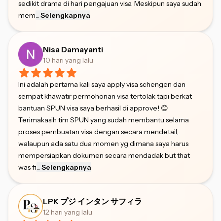
sedikit drama di hari pengajuan visa. Meskipun saya sudah
mem
...
Selengkapnya
Nisa Damayanti
10 hari yang lalu
Ini adalah pertama kali saya apply visa schengen dan
sempat khawatir permohonan visa tertolak tapi berkat
bantuan SPUN visa saya berhasil di approve! 😊
Terimakasih tim SPUN yang sudah membantu selama
proses pembuatan visa dengan secara mendetail,
walaupun ada satu dua momen yg dimana saya harus
mempersiapkan dokumen secara mendadak but that
was fi
...
Selengkapnya
LPK プジ インタン サフィラ
12 hari yang lalu