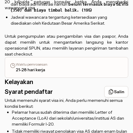
20 kepada petugas konsuler ketika Anda menghadiri
dan biaya administrasi namun
belum termasuk biaya SEVIS
wawancara visa.
(
195)
350) dan biaya timbal balik. (
Jadwal wawancara tergantung ketersediaan yang
disediakan oleh Kedutaan Besar Amerika Serikat.
Untuk pengumpulan atau pengambilan visa dan paspor, Anda
dapat memilih untuk mengantarkan langsung ke kantor
operasional SPUN, atau memilih layanan pengiriman tambahan
saat checkout.
Waktu pemrosesan
:
21-28 hari kerja
Kelayakan
Syarat pendaftar
Salin
Untuk memenuhi syarat visa ini, Anda perlu memenuhi semua
kondisi berikut:
Pelamar harus sudah diterima dan memiliki Letter of
Acceptance (LoA) dari sekolah/universitas/institusi AS dan
memiliki Formulir I-20.
Tidak memiliki riwayat penolakan visa AS dalam enam bulan