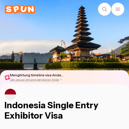
Menghitung timeline visa Anda...
Cek sesuai rencana perjalanan Anda
Indonesia Single Entry
Exhibitor Visa