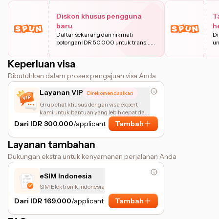
Diskon khusus pengguna
T
baru
h
Daftar sekarang dan nikmati
Di
potongan IDR 50.000 untuk trans
...
un
Pelajari
Keperluan visa
Dibutuhkan dalam proses pengajuan visa Anda
Layanan VIP
Direkomendasikan
Grup chat khusus dengan visa expert
kami untuk bantuan yang lebih cepat dan
personal.
Dari IDR 300.000
/applicant
Tambah
Layanan tambahan
Dukungan ekstra untuk kenyamanan perjalanan Anda
eSIM Indonesia
SIM Elektronik Indonesia
Dari IDR 169.000
/applicant
Tambah