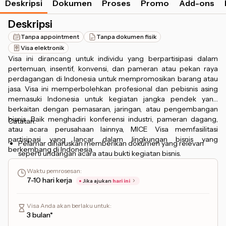
Deskripsi
Dokumen
Proses
Promo
Add-ons
Deskripsi
Tanpa appointment
Tanpa dokumen fisik
Visa elektronik
Visa ini dirancang untuk individu yang berpartisipasi dalam
pertemuan, insentif, konvensi, dan pameran atau pekan raya
perdagangan di Indonesia untuk mempromosikan barang atau
jasa. Visa ini memperbolehkan profesional dan pebisnis asing
memasuki Indonesia untuk kegiatan jangka pendek yang
berkaitan dengan pemasaran, jaringan, atau pengembangan
bisnis. Baik menghadiri konferensi industri, pameran dagang,
Catatan:
atau acara perusahaan lainnya, MICE Visa memfasilitasi
partisipasi yang lancar dalam lingkungan bisnis yang
Pelamar diharuskan memberikan dokumen yang relevan
berkembang di Indonesia.
seperti undangan acara atau bukti kegiatan bisnis.
Waktu pemrosesan
:
7-10 hari kerja
Jika ajukan
hari ini
Visa Anda akan berlaku untuk
:
3 bulan*