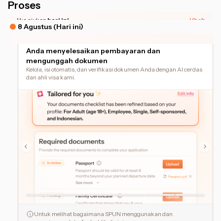
Proses
*Estimasi waktu dapat berbeda tergantung kesiapan dokumen Anda.
Jika ajukan
hari ini
Ubah
8 Agustus (Hari ini)
Anda menyelesaikan pembayaran dan
mengunggah dokumen
Kelola, isi otomatis, dan verifikasi dokumen Anda dengan AI cerdas
dan ahli visa kami.
Untuk melihat bagaimana SPUN menggunakan dan