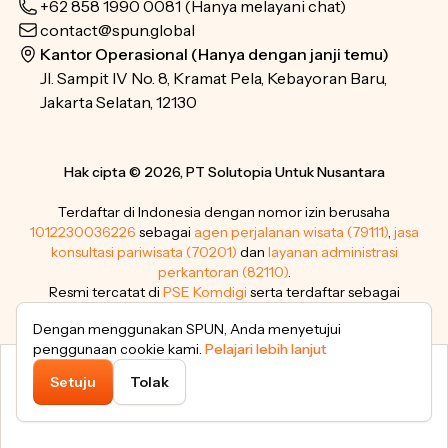
+62 858 1990 0081
(Hanya melayani chat)
contact@spun.global
Kantor Operasional (Hanya dengan janji temu)
Jl. Sampit IV No. 8, Kramat Pela, Kebayoran Baru,
Jakarta Selatan, 12130
Hak cipta © 2026, PT Solutopia Untuk Nusantara
Terdaftar di Indonesia dengan nomor izin berusaha
1012230036226
sebagai
agen perjalanan wisata (79111)
,
jasa
konsultasi pariwisata (70201)
dan
layanan administrasi
perkantoran (82110)
.
Resmi tercatat di
PSE Komdigi
serta terdaftar sebagai
pemegang merek dagang
.
Dengan menggunakan SPUN, Anda menyetujui
penggunaan cookie kami.
Pelajari lebih lanjut
Setuju
Tolak
Subtotal
Lanjutkan
IDR 5.599.000