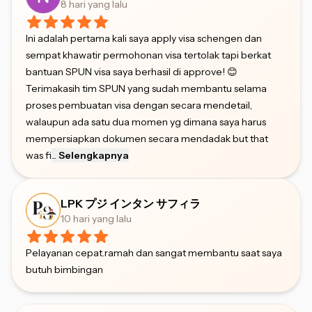
8 hari yang lalu
Ini adalah pertama kali saya apply visa schengen dan
sempat khawatir permohonan visa tertolak tapi berkat
bantuan SPUN visa saya berhasil di approve! 😊
Terimakasih tim SPUN yang sudah membantu selama
proses pembuatan visa dengan secara mendetail,
walaupun ada satu dua momen yg dimana saya harus
mempersiapkan dokumen secara mendadak but that
was fi
...
Selengkapnya
LPK プジ インタン サフィラ
10 hari yang lalu
Pelayanan cepat.ramah dan sangat membantu saat saya
butuh bimbingan