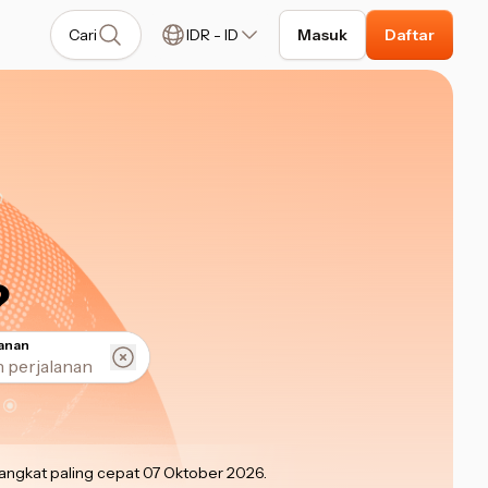
Cari
IDR
-
ID
Masuk
Daftar
?
lanan
angkat paling cepat 07 Oktober 2026
.