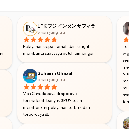
LPK プジ インタン サフィラ
8 hari yang lalu
Pelayanan cepat.ramah dan sangat
Ter
an
membantu saat saya butuh bimbingan
wig
sem
me
Suhaimi Ghazali
Vi
8 hari yang lalu
me
mud
Visa Canada saya di approve.
nya
terima kasih banyak SPUN telah
ter
memberikan pelayanan terbaik dan
terpercaya 🙏