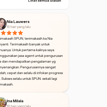
Lihat semua ulasan
Nia Lauwers
15 hari yang lalu
imakasih SPUN, terimakasih ka Nia
iyanti. Terimakasih banyak untuk
uanya. Untuk pertama kalinya saya
nggunakan jasa agent untuk pengurusan
sa dan mendapatkan pengalaman yg
nyenangkan. Pengurusannya sangat
ah, cepat dan selalu di infokan progress
. Sukses selalu untuk SPUN. sekali lagi
imakasih.
Ina Milala
16 hari yang lalu