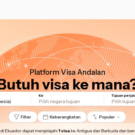
Platform Visa Andalan
Butuh visa ke mana
Ke
Tujuan perja
esia)
Filter
Keberangkatan
Populer
 di Ekuador
dapat menjelajahi
1 visa
ke Antigua dan Barbuda
dan ber