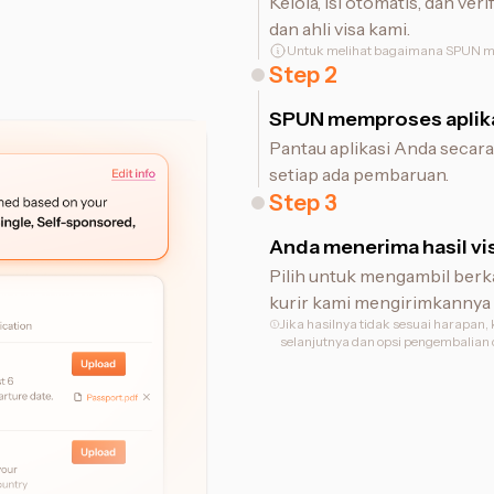
Kelola, isi otomatis, dan v
dan ahli visa kami.
Untuk melihat bagaimana SPUN m
Step
2
SPUN memproses aplika
Pantau aplikasi Anda secara 
setiap ada pembaruan.
Step
3
Anda menerima hasil vi
Pilih untuk mengambil berka
kurir kami mengirimkannya 
Jika hasilnya tidak sesuai harapa
selanjutnya dan opsi pengembalian da