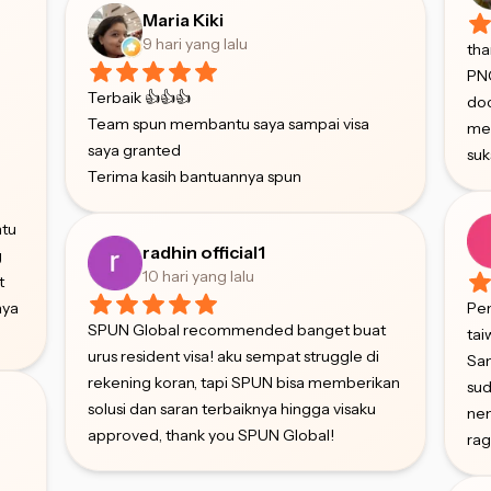
Maria Kiki
9 hari yang lalu
tha
PNG
Terbaik 👍👍👍
doc
Team spun membantu saya sampai visa
me
saya granted
suk
Terima kasih bantuannya spun
ntu
radhin official1
g
10 hari yang lalu
t
aya
Pen
SPUN Global recommended banget buat
tai
urus resident visa! aku sempat struggle di
Sam
rekening koran, tapi SPUN bisa memberikan
sud
solusi dan saran terbaiknya hingga visaku
nem
approved, thank you SPUN Global!
rag