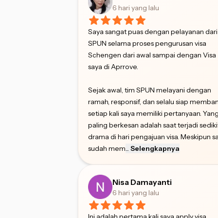
6 hari yang lalu
Saya sangat puas dengan pelayanan dari
SPUN selama proses pengurusan visa
Schengen dari awal sampai dengan Visa
saya di Aprrove.
Sejak awal, tim SPUN melayani dengan
ramah, responsif, dan selalu siap memba
setiap kali saya memiliki pertanyaan. Yan
paling berkesan adalah saat terjadi sediki
drama di hari pengajuan visa. Meskipun s
sudah mem
...
Selengkapnya
Nisa Damayanti
6 hari yang lalu
Ini adalah pertama kali saya apply visa