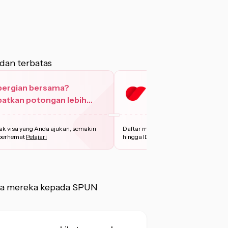
dan terbatas
pergian bersama?
Daftar dengan Priv
atkan potongan lebih
hingga IDR 50.000
yak.
k visa yang Anda ajukan, semakin
Daftar menggunakan Privy dan nikmat
berhemat
Pelajari
hingga IDR 50.000 untu
...
Pelajari
sa mereka kepada SPUN