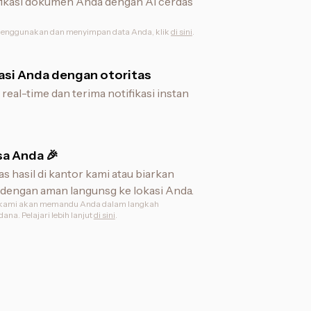
erifikasi dokumen Anda dengan AI cerdas
enggunakan dan menyimpan data Anda, klik
di sini
.
si Anda dengan otoritas
real-time dan terima notifikasi instan
sa Anda 🎉
s hasil di kantor kami atau biarkan
dengan aman langunsg ke lokasi Anda.
n, kami akan memandu Anda dalam langkah
na. Pelajari lebih lanjut
di sini
.