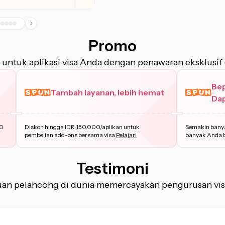
Promo
 untuk aplikasi visa Anda dengan penawaran eksklusif 
Be
Tambah layanan, lebih hemat
Dap
ban
00
Diskon hingga IDR 150.000/aplikan untuk
Semakin banya
pembelian add-ons bersama visa
Pelajari
banyak Anda 
Testimoni
buan pelancong di dunia memercayakan pengurusan vi