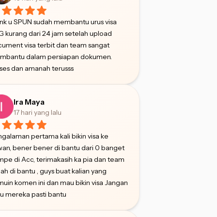
nk u SPUN sudah membantu urus visa
 kurang dari 24 jam setelah upload
ument visa terbit dan team sangat
mbantu dalam persiapan dokumen.
ses dan amanah terusss
Ira Maya
17 hari yang lalu
galaman pertama kali bikin visa ke
wan, bener bener di bantu dari 0 banget
pe di Acc, terimakasih ka pia dan team
ah di bantu , guys buat kalian yang
uin komen ini dan mau bikin visa Jangan
u mereka pasti bantu