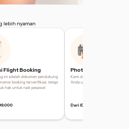
g lebih nyaman
i Flight Booking
Photo Printing Service
ing ini adalah dokumen pendukung
Kami dapat membantu mencetak fo
nomor booking terverifikasi, tetapi
Anda untuk kebutuhan pengajuan
suk hak untuk naik pesawat
99.000
Dari IDR 49.000