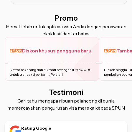
Promo
Hemat lebih untuk aplikasi visa Anda dengan penawaran
eksklusif dan terbatas
Diskon khusus pengguna baru
Tambah
Daftar sekarang dan nikmati potongan IDR 50.000
Diskon hingga ID
untuk transaksi pertam
...
Pelajari
pembelian add-o
Testimoni
Cari tahu mengapa ribuan pelancong di dunia
memercayakan pengurusan visa mereka kepada SPUN
Rating Google