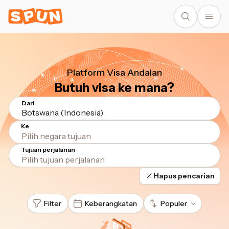
Platform Visa Andalan
Butuh visa ke mana?
Dari
Botswana (Indonesia)
Ke
Tujuan perjalanan
Hapus pencarian
Filter
Keberangkatan
Populer