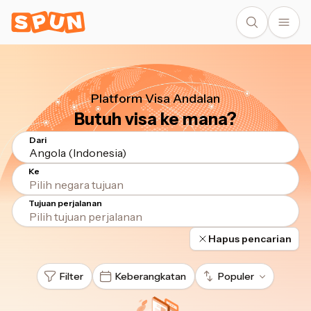
Platform Visa Andalan
Butuh visa ke mana?
Dari
Angola (Indonesia)
Ke
Tujuan perjalanan
Hapus pencarian
Filter
Keberangkatan
Populer