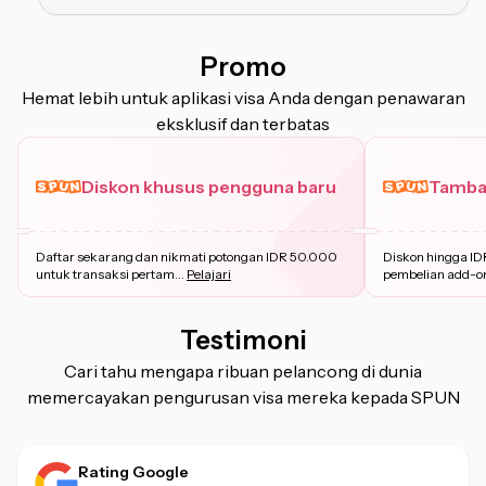
Promo
Hemat lebih untuk aplikasi visa Anda dengan penawaran
eksklusif dan terbatas
Diskon khusus pengguna baru
Tambah
Daftar sekarang dan nikmati potongan IDR 50.000
Diskon hingga ID
untuk transaksi pertam
...
Pelajari
pembelian add-o
Testimoni
Cari tahu mengapa ribuan pelancong di dunia
memercayakan pengurusan visa mereka kepada SPUN
Rating Google