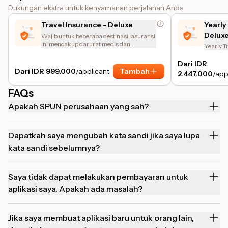
Dukungan ekstra untuk kenyamanan perjalanan Anda
Travel Insurance - Deluxe
Yearly
Delux
Wajib untuk beberapa destinasi, asuransi
ini mencakup darurat medis dan
Yearly T
gangguan perjalanan.
Dari IDR
Dari IDR 999.000
/applicant
Tambah
2.447.000
/app
FAQs
Apakah SPUN perusahaan yang sah?
Dapatkah saya mengubah kata sandi jika saya lupa
kata sandi sebelumnya?
Saya tidak dapat melakukan pembayaran untuk
aplikasi saya. Apakah ada masalah?
Jika saya membuat aplikasi baru untuk orang lain,