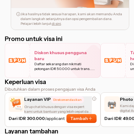
Jika hasilnya tidak sesuai harapan, kami akan memandu Anda
dalam langkah selanjutnya dan opsi pengembalian dana.
Pelajari lebih lanjut
di sini
.
Promo untuk visa ini
Diskon khusus pengguna
T
baru
h
Daftar sekarang dan nikmati
Di
potongan IDR 50.000 untuk trans
...
un
Pelajari
Keperluan visa
Dibutuhkan dalam proses pengajuan visa Anda
Layanan VIP
Photo 
Direkomendasikan
Kami da
Grup chat khusus dengan visa expert
digital 
kami untuk bantuan yang lebih cepat dan
visa An
personal.
Dari IDR 300.000
/applicant
Tambah
Dari IDR 49.0
Layanan tambahan