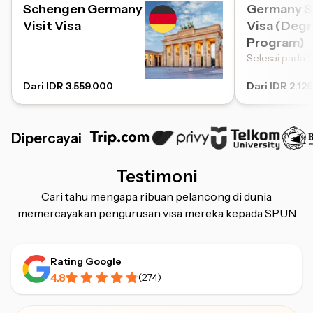
Schengen Germany
Germany S
Visit Visa
Visa (Deg
Program)
Selesai pada 
Dari IDR 3.559.000
Dari IDR 2.12
Dipercayai
Testimoni
Cari tahu mengapa ribuan pelancong di dunia
memercayakan pengurusan visa mereka kepada SPUN
Rating Google
4.8
(
274
)