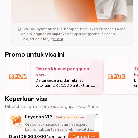
Jika hasilnya tidak sesuai harapan, kami akan memandu Anda
dalam langkah selanjutnya dan opsi pengembalian dana.
Pelajari lebih lanjut
di sini
.
Promo untuk visa ini
Diskon khusus pengguna
T
baru
h
Daftar sekarang dan nikmati
Di
potongan IDR 50.000 untuk trans
...
un
Pelajari
Keperluan visa
Dibutuhkan dalam proses pengajuan visa Anda
Layanan VIP
Direkomendasikan
Grup chat khusus dengan visa expert
kami untuk bantuan yang lebih cepat dan
personal.
Dari IDR 300.000
/applicant
Tambah