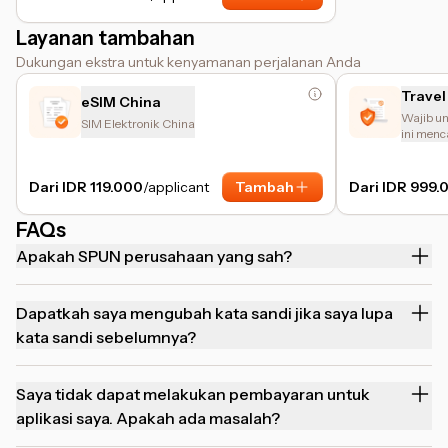
Layanan tambahan
Dukungan ekstra untuk kenyamanan perjalanan Anda
Travel
eSIM China
Wajib un
SIM Elektronik China
ini menc
ganggua
Dari IDR 119.000
/applicant
Tambah
Dari IDR 999.
FAQs
Apakah SPUN perusahaan yang sah?
Dapatkah saya mengubah kata sandi jika saya lupa
kata sandi sebelumnya?
Saya tidak dapat melakukan pembayaran untuk
aplikasi saya. Apakah ada masalah?