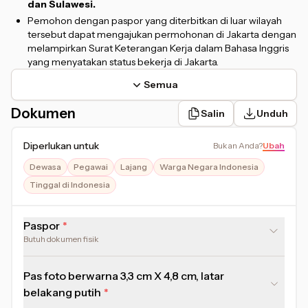
dan Sulawesi.
Pemohon dengan paspor yang diterbitkan di luar wilayah
tersebut dapat mengajukan permohonan di Jakarta dengan
melampirkan Surat Keterangan Kerja dalam Bahasa Inggris
yang menyatakan status bekerja di Jakarta.
Semua
Dokumen
Salin
Unduh
Diperlukan untuk
Bukan Anda
?
Ubah
Dewasa
Pegawai
Lajang
Warga Negara Indonesia
Tinggal di Indonesia
Paspor
Butuh dokumen fisik
Pas foto berwarna 3,3 cm X 4,8 cm, latar
belakang putih