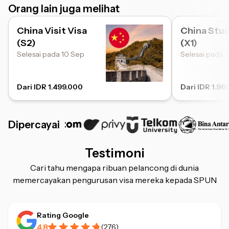
Orang lain juga melihat
China Visit Visa
China Stud
(S2)
(X1)
Selesai pada 10 Sep
Selesai pada 3
Dari IDR 1.499.000
Dari IDR 1.98
Dipercayai
Testimoni
Cari tahu mengapa ribuan pelancong di dunia
memercayakan pengurusan visa mereka kepada SPUN
Rating Google
4.8
(
276
)