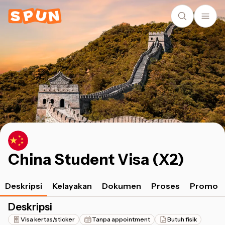
China Student Visa (X2)
Deskripsi
Kelayakan
Dokumen
Proses
Promo
Deskripsi
Visa kertas/sticker
Tanpa appointment
Butuh fisik