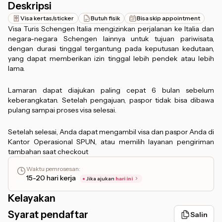
Deskripsi
Visa kertas/sticker
Butuh fisik
Bisa skip appointment
Visa Turis Schengen Italia mengizinkan perjalanan ke Italia dan
negara-negara Schengen lainnya untuk tujuan pariwisata,
dengan durasi tinggal tergantung pada keputusan kedutaan,
yang dapat memberikan izin tinggal lebih pendek atau lebih
lama.
Lamaran dapat diajukan paling cepat 6 bulan sebelum
keberangkatan. Setelah pengajuan, paspor tidak bisa dibawa
pulang sampai proses visa selesai.
Setelah selesai, Anda dapat mengambil visa dan paspor Anda di
Kantor Operasional SPUN, atau memilih layanan pengiriman
tambahan saat checkout
Waktu pemrosesan
:
15-20 hari kerja
Jika ajukan
hari ini
Kelayakan
Syarat pendaftar
Salin