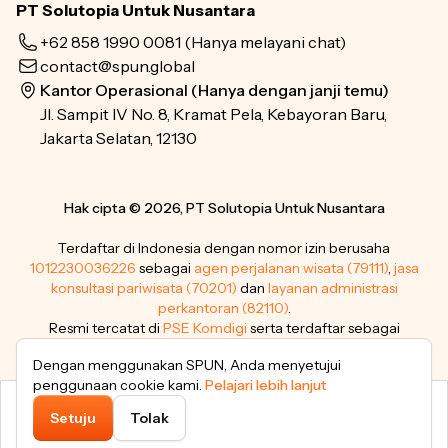
PT Solutopia Untuk Nusantara
+62 858 1990 0081
(Hanya melayani chat)
contact@spun.global
Kantor Operasional (Hanya dengan janji temu)
Jl. Sampit IV No. 8, Kramat Pela, Kebayoran Baru,
Jakarta Selatan, 12130
Hak cipta © 2026, PT Solutopia Untuk Nusantara
Terdaftar di Indonesia dengan nomor izin berusaha
1012230036226
sebagai
agen perjalanan wisata (79111)
,
jasa
konsultasi pariwisata (70201)
dan
layanan administrasi
perkantoran (82110)
.
Resmi tercatat di
PSE Komdigi
serta terdaftar sebagai
pemegang merek dagang
.
Dengan menggunakan SPUN, Anda menyetujui
penggunaan cookie kami.
Pelajari lebih lanjut
Setuju
Tolak
Subtotal
5% OFF
Lanjutkan
IDR 3.119.000
IDR 3.299.000