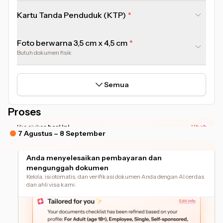
Kartu Tanda Penduduk (KTP)
Foto berwarna 3,5 cm x 4,5 cm
Butuh dokumen fisik
Semua
Proses
*Estimasi waktu dapat berbeda tergantung kesiapan dokumen Anda.
Jika ajukan
hari ini
Ubah
7 Agustus – 8 September
Anda menyelesaikan pembayaran dan
mengunggah dokumen
Kelola, isi otomatis, dan verifikasi dokumen Anda dengan AI cerdas
dan ahli visa kami.