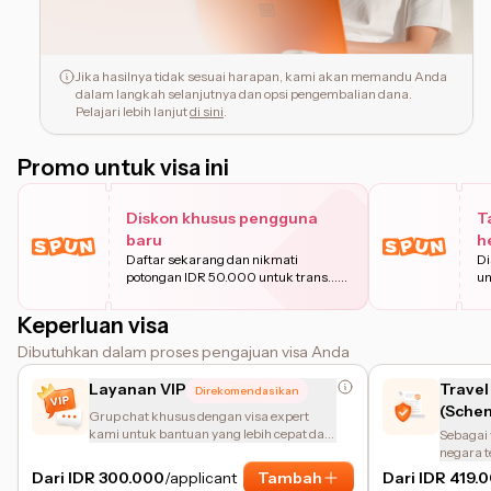
Jika hasilnya tidak sesuai harapan, kami akan memandu Anda
dalam langkah selanjutnya dan opsi pengembalian dana.
Pelajari lebih lanjut
di sini
.
Promo untuk visa ini
Diskon khusus pengguna
T
baru
h
Daftar sekarang dan nikmati
Di
potongan IDR 50.000 untuk trans
...
un
Pelajari
Keperluan visa
Dibutuhkan dalam proses pengajuan visa Anda
Layanan VIP
Travel
Direkomendasikan
(Schen
Grup chat khusus dengan visa expert
kami untuk bantuan yang lebih cepat dan
Sebagai
personal.
negara t
dapat me
Dari IDR 300.000
/applicant
Tambah
Dari IDR 419.
masuk. A