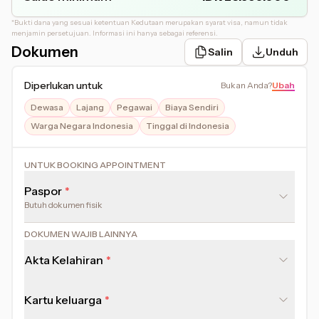
*
Bukti dana yang sesuai ketentuan Kedutaan merupakan syarat visa, namun tidak
menjamin persetujuan. Informasi ini hanya sebagai referensi.
Dokumen
Salin
Unduh
Diperlukan untuk
Bukan Anda
?
Ubah
Dewasa
Lajang
Pegawai
Biaya Sendiri
Warga Negara Indonesia
Tinggal di Indonesia
UNTUK BOOKING APPOINTMENT
Paspor
Butuh dokumen fisik
DOKUMEN WAJIB LAINNYA
Akta Kelahiran
Kartu keluarga