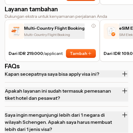
diranca
Layanan tambahan
perlindu
termasu
Dukungan ekstra untuk kenyamanan perjalanan Anda
medis te
dasar l
lebih te
Multi-Country Flight Booking
eSIM 
wisataw
Multi-Country Flight Booking
SIM Elek
negara t
Dari IDR 219.000
/applicant
Tambah
Dari IDR 109.
FAQs
Kapan secepatnya saya bisa apply visa ini?
Apakah layanan ini sudah termasuk pemesanan
tiket hotel dan pesawat?
Saya ingin mengunjungi lebih dari 1 negara di
wilayah Schengen. Apakah saya harus membuat
lebih dari 1 jenis visa?