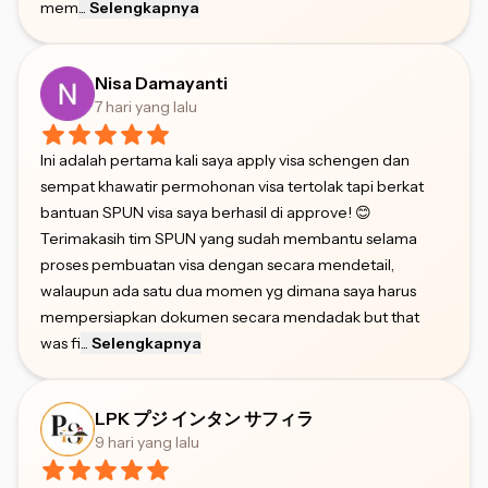
mem
...
Selengkapnya
Nisa Damayanti
7 hari yang lalu
Ini adalah pertama kali saya apply visa schengen dan
sempat khawatir permohonan visa tertolak tapi berkat
bantuan SPUN visa saya berhasil di approve! 😊
Terimakasih tim SPUN yang sudah membantu selama
proses pembuatan visa dengan secara mendetail,
walaupun ada satu dua momen yg dimana saya harus
mempersiapkan dokumen secara mendadak but that
was fi
...
Selengkapnya
LPK プジ インタン サフィラ
9 hari yang lalu