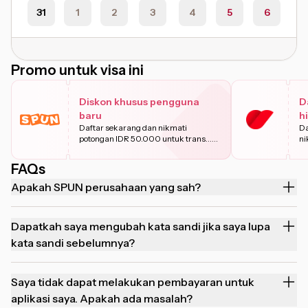
31
1
2
3
4
5
6
Promo untuk visa ini
Diskon khusus pengguna
D
baru
h
Daftar sekarang dan nikmati
Da
potongan IDR 50.000 untuk trans
...
ni
Pelajari
Pe
FAQs
Apakah SPUN perusahaan yang sah?
Dapatkah saya mengubah kata sandi jika saya lupa
kata sandi sebelumnya?
Saya tidak dapat melakukan pembayaran untuk
aplikasi saya. Apakah ada masalah?