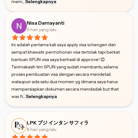
mem
...
Selengkapnya
Nisa Damayanti
6 hari yang lalu
Ini adalah pertama kali saya apply visa schengen dan
sempat khawatir permohonan visa tertolak tapi berkat
bantuan SPUN visa saya berhasil di approve! 😊
Terimakasih tim SPUN yang sudah membantu selama
proses pembuatan visa dengan secara mendetail,
walaupun ada satu dua momen yg dimana saya harus
mempersiapkan dokumen secara mendadak but that
was fi
...
Selengkapnya
LPK プジ インタン サフィラ
8 hari yang lalu